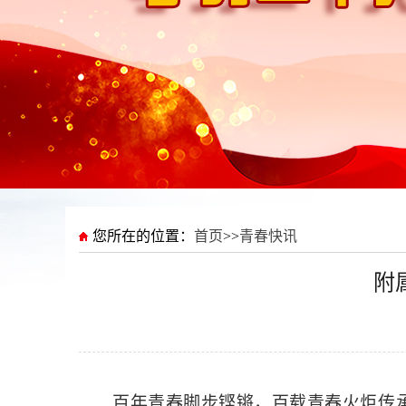
您所在的位置：
首页
>>
青春快讯
附
百年青春脚步铿锵，百载青春火炬传